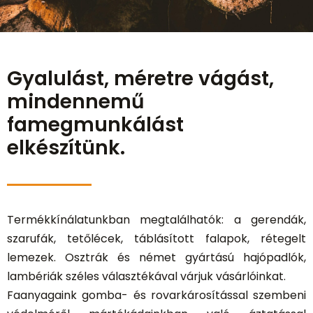
Gyalulást, méretre vágást,
mindennemű
famegmunkálást
elkészítünk.
Termékkínálatunkban megtalálhatók: a gerendák,
szarufák, tetőlécek, táblásított falapok, rétegelt
lemezek. Osztrák és német gyártású hajópadlók,
lambériák széles választékával várjuk vásárlóinkat.
Faanyagaink gomba- és rovarkárosítással szembeni