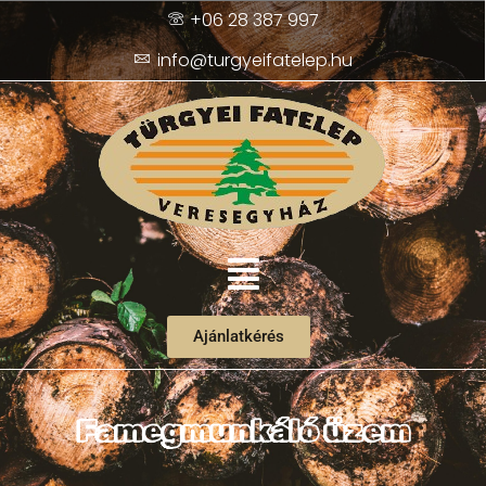
+06 28 387 997
info@turgyeifatelep.hu
Ajánlatkérés
Famegmunkáló üzem