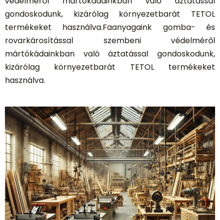
védelméről mártókádainkban való áztatással
gondoskodunk, kizárólag környezetbarát TETOL
termékeket használva.Faanyagaink gomba- és
rovarkárosítással szembeni védelméről
mártókádainkban való áztatással gondoskodunk,
kizárólag környezetbarát TETOL termékeket
használva.