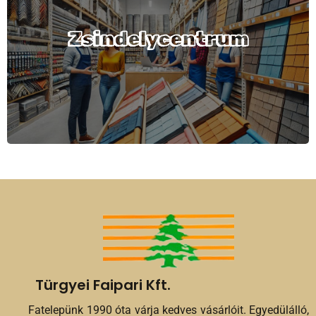
megtalálható magastetők borítására
alkalmas tetőfedő anyagokat. A
Zsindelycentrum
tetőzsindelyeknél az amerikai, európai
típusok teszik ki kereskedelmünk nagy
részét.
Türgyei Faipari Kft.
Fatelepünk 1990 óta várja kedves vásárlóit. Egyedülálló,