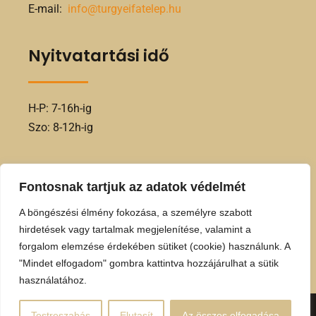
E-mail:
info@turgyeifatelep.hu
Nyitvatartási idő
H-P: 7-16h-ig
Szo: 8-12h-ig
Kövess minket
Fontosnak tartjuk az adatok védelmét
A böngészési élmény fokozása, a személyre szabott
hirdetések vagy tartalmak megjelenítése, valamint a
forgalom elemzése érdekében sütiket (cookie) használunk. A
"Mindet elfogadom" gombra kattintva hozzájárulhat a sütik
használatához.
Copyright © 2026 Türgyei Faipari Kft. | Powered by Türgyei
Testreszabás
Elutasít
Az összes elfogadása