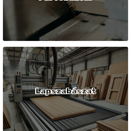
majdnem gyalult felülettel.
Fűrészüzemünkben tűzifa értékesítéssel is
foglalkozunk.
Gyalulást, méretre vágást, mindennemű
famegmunkálást elkészítünk.
Termékkínálatunkban megtalálhatók: a
gerendák, szarufák, tetőlécek, táblásított
Lapszabászat
falapok, rétegelt lemezek. Osztrák és német
gyártású hajópadlók, lambériák széles
választékával várjuk vásárlóinkat.