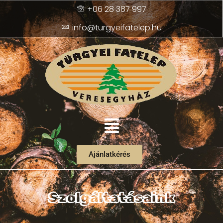
+06 28 387 997
info@turgyeifatelep.hu
Ajánlatkérés
Szolgáltatásaink