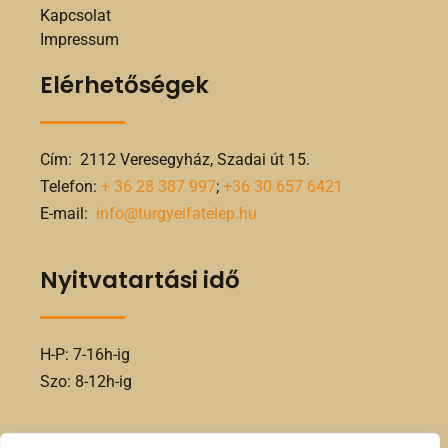
Kapcsolat
Impressum
Elérhetőségek
Cím: 2112 Veresegyház, Szadai út 15.
Telefon:
+ 36 28 387 997
;
+36 30 657 6421
E-mail:
info@turgyeifatelep.hu
Nyitvatartási idő
H-P: 7-16h-ig
Szo: 8-12h-ig