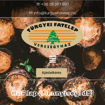
+06 28 387 997
info@turgyeifatelep.hu
Ajánlatkérés
HDF lap (Mennyiség: db)