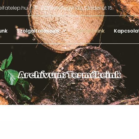
ifatelep.hu
2112 Veresegyház, Szadai út 15.
unk
Szolgáltatásaink
Termékeink
Kapcsola
Archívum:
Termékeink