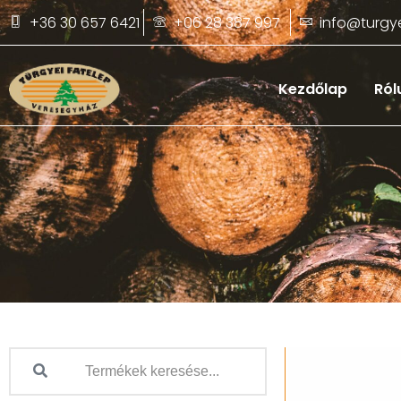
+36 30 657 6421
+06 28 387 997
info@turgye
Kezdőlap
Ról