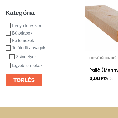
Kategória
Fenyő fűrészárú
Bútorlapok
Fa lemezek
Tetőfedő anyagok
Zsindelyek
Fenyő fűrészárú
Egyéb termékek
Palló (Menny
0,00
Ft
/m3
TÖRLÉS